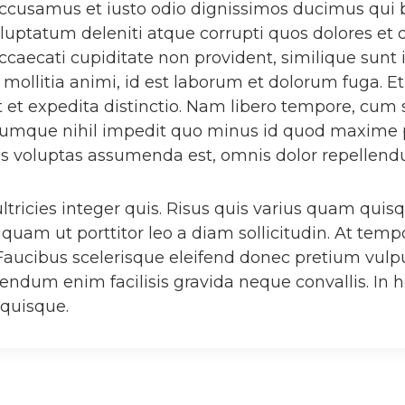
accusamus et iusto odio dignissimos ducimus qui b
uptatum deleniti atque corrupti quos dolores et 
occaecati cupiditate non provident, similique sunt 
t mollitia animi, id est laborum et dolorum fuga.
st et expedita distinctio. Nam libero tempore, cum 
 cumque nihil impedit quo minus id quod maxime 
s voluptas assumenda est, omnis dolor repellendu
tricies integer quis. Risus quis varius quam quisq
iquam ut porttitor leo a diam sollicitudin. At t
Faucibus scelerisque eleifend donec pretium vulp
bendum enim facilisis gravida neque convallis. In h
 quisque.