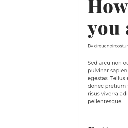
How
you 
By
cirquenoircos
Sed arcu non od
pulvinar sapie
egestas. Tellus
donec pretium 
risus viverra ad
pellentesque.