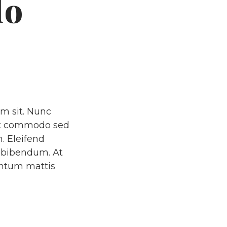
do
um sit. Nunc
pat commodo sed
. Eleifend
 bibendum. At
mentum mattis