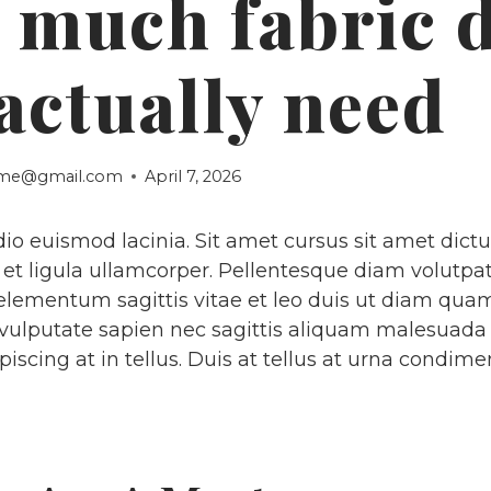
 much fabric 
actually need
tume@gmail.com
April 7, 2026
io euismod lacinia. Sit amet cursus sit amet dict
n et ligula ullamcorper. Pellentesque diam volut
 elementum sagittis vitae et leo duis ut diam quam
vulputate sapien nec sagittis aliquam malesuada
ipiscing at in tellus. Duis at tellus at urna condi