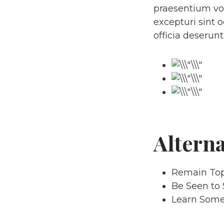
praesentium vol
excepturi sint 
officia deserun
Altern
Remain Top
Be Seen to 
Learn Som