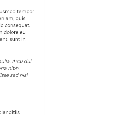
 eiusmod tempor
eniam, quis
do consequat.
um dolore eu
ent, sunt in
ulla. Arcu dui
rra nibh.
sse sed nisi
landitiis