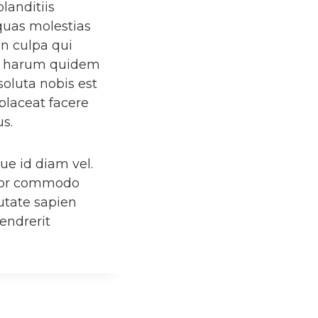
landitiis
quas molestias
in culpa qui
 Et harum quidem
soluta nobis est
placeat facere
s.
ue id diam vel.
empor commodo
utate sapien
endrerit