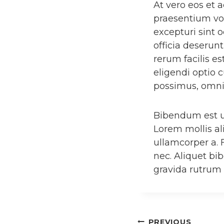
At vero eos et 
praesentium vol
excepturi sint 
officia deserun
rerum facilis e
eligendi optio
possimus, omni
Bibendum est ul
Lorem mollis al
ullamcorper a. 
nec. Aliquet bi
gravida rutrum
PREVIOUS