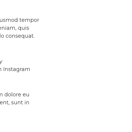
 eiusmod tempor
eniam, quis
do consequat.
y
on Instagram
um dolore eu
ent, sunt in