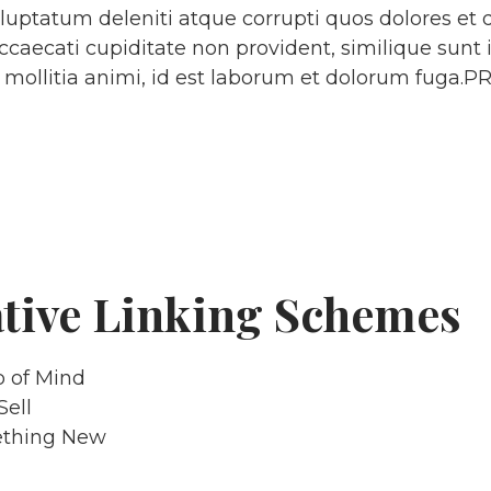
uptatum deleniti atque corrupti quos dolores et 
occaecati cupiditate non provident, similique sunt 
t mollitia animi, id est laborum et dolorum fuga.
ative Linking Schemes
 of Mind
Sell
ething New