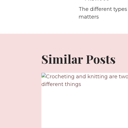
Post
The different types
navigati
matters
Similar Posts