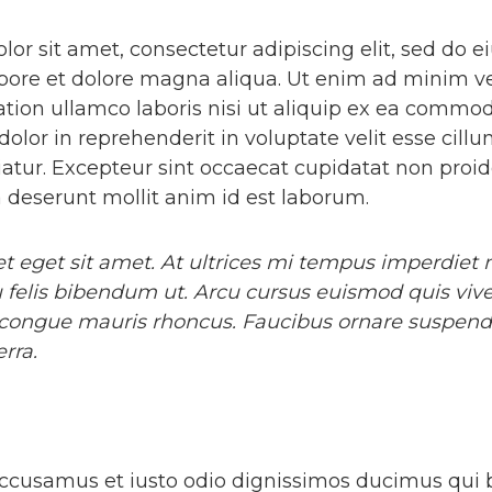
or sit amet, consectetur adipiscing elit, sed do
abore et dolore magna aliqua. Ut enim ad minim v
ation ullamco laboris nisi ut aliquip ex ea commo
dolor in reprehenderit in voluptate velit esse cill
riatur. Excepteur sint occaecat cupidatat non proid
ia deserunt mollit anim id est laborum.
et eget sit amet. At ultrices mi tempus imperdiet n
 felis bibendum ut. Arcu cursus euismod quis vive
 congue mauris rhoncus. Faucibus ornare suspendi
rra.
accusamus et iusto odio dignissimos ducimus qui b