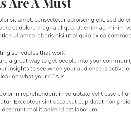
ns Are A Must
or sit amet, consectetur adipiscing elit, sed do
abore et dolore magna aliqua. Ut enim ad minim v
ation ullamco laboris nisi ut aliquip ex ea commo
sting schedules that work
re a great way to get people into your communit
our insights to see when your audience is active 
lear on what your CTA is
dolor in reprehenderit in voluptate velit esse cill
riatur. Excepteur sint occaecat cupidatat non proid
ia deserunt mollit anim id est laborum.