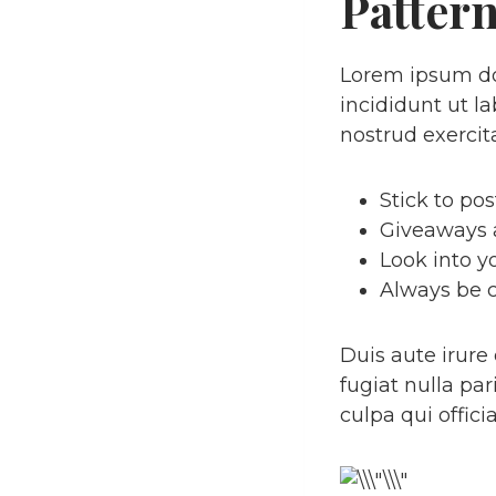
Patter
Lorem ipsum dol
incididunt ut l
nostrud exercit
Stick to po
Giveaways a
Look into y
Always be c
Duis aute irure 
fugiat nulla pa
culpa qui offic